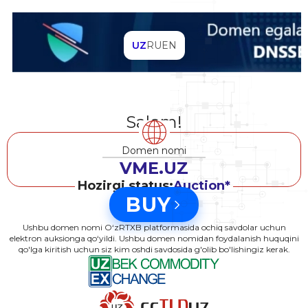
UZ
RU
EN
Salom!
Domen nomi
VME.UZ
Hozirgi status:
Auction*
BUY
Ushbu domen nomi O‘zRTXB platformasida ochiq savdolar uchun
elektron auksionga qo‘yildi. Ushbu domen nomidan foydalanish huquqini
qo'lga kiritish uchun siz kim oshdi savdosida g'olib bo'lishingiz kerak.